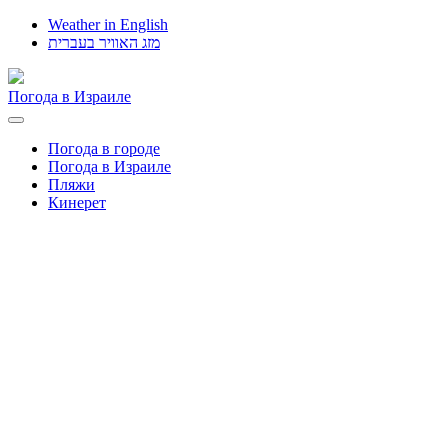
Weather in English
מזג האוויר בעברית
Погода в Израиле
Toggle
navigation
Погода в городе
Погода в Израиле
Пляжи
Кинерет