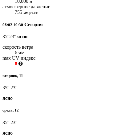
10,000
м
атмосферное давление
755
мм.рт.ст.
Сегодня
06:02
19:30
35°
23°
ясно
скорость ветра
6
м/с
max UV индекс
8
вторник, 11
35°
23°
ясно
среда, 12
35°
23°
ясно