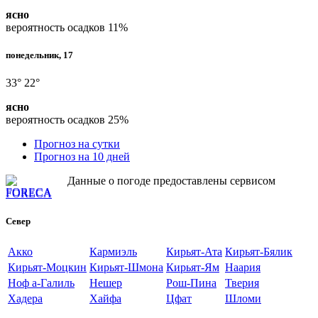
ясно
вероятность осадков
11%
понедельник, 17
33°
22°
ясно
вероятность осадков
25%
Прогноз на сутки
Прогноз на 10 дней
Данные о погоде предоставлены сервисом
FORECA
Север
Акко
Кармиэль
Кирьят-Ата
Кирьят-Бялик
Кирьят-Моцкин
Кирьят-Шмона
Кирьят-Ям
Наария
Ноф а-Галиль
Нешер
Рош-Пина
Тверия
Хадера
Хайфа
Цфат
Шломи