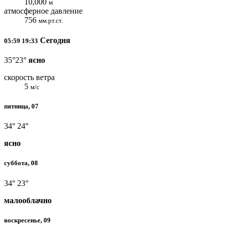
10,000
м
атмосферное давление
756
мм.рт.ст.
Сегодня
05:59
19:33
35°
23°
ясно
скорость ветра
5
м/с
пятница, 07
34°
24°
ясно
суббота, 08
34°
23°
малооблачно
воскресенье, 09