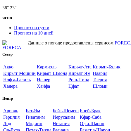
36°
23°
ясно
Прогноз на сутки
Прогноз на 10 дней
Данные о погоде предоставлены сервисом
FOREC
Север
Акко
Кармиэль
Кирьят-Ата
Кирьят-Бялик
Кирьят-Моцкин
Кирьят-Шмона
Кирьят-Ям
Наария
Ноф а-Галиль
Нешер
Рош-Пина
Тверия
Хадера
Хайфа
Цфат
Шломи
Центр
Ариэль
Бат-Ям
Бейт-Шемеш
Бней-Брак
Герцлия
Гиватаим
Иерусалим
Кфар-Саба
Лод
Модиин
Нетания
Од а-Шарон
Ор-Еуда
Петах-Тиква
Раанана
Рамат а-Шарон