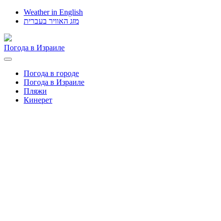
Weather in English
מזג האוויר בעברית
Погода в Израиле
Toggle
navigation
Погода в городе
Погода в Израиле
Пляжи
Кинерет