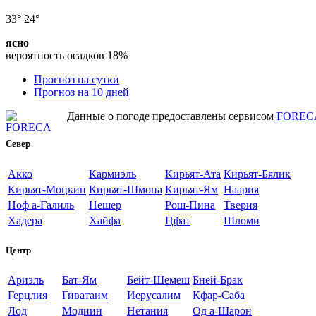
33°
24°
ясно
вероятность осадков
18%
Прогноз на сутки
Прогноз на 10 дней
Данные о погоде предоставлены сервисом
FOREC
Север
Акко
Кармиэль
Кирьят-Ата
Кирьят-Бялик
Кирьят-Моцкин
Кирьят-Шмона
Кирьят-Ям
Наария
Ноф а-Галиль
Нешер
Рош-Пина
Тверия
Хадера
Хайфа
Цфат
Шломи
Центр
Ариэль
Бат-Ям
Бейт-Шемеш
Бней-Брак
Герцлия
Гиватаим
Иерусалим
Кфар-Саба
Лод
Модиин
Нетания
Од а-Шарон