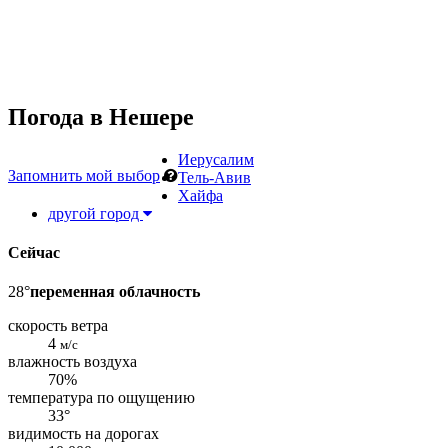
Погода в
Нешере
Иерусалим
Запомнить мой выбор
Тель-Авив
Хайфа
другой город
Сейчас
28°
переменная облачность
скорость ветра
4
м/с
влажность воздуха
70%
температура по ощущению
33°
видимость на дорогах