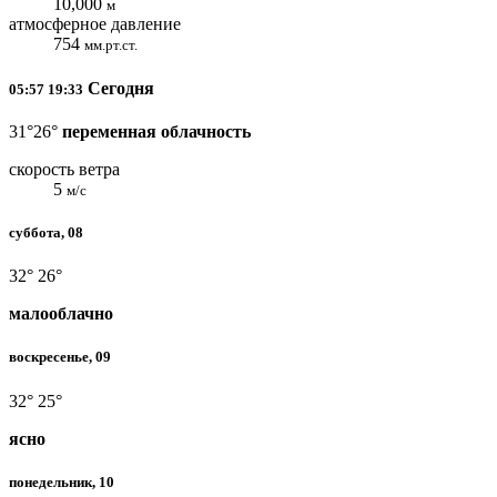
10,000
м
атмосферное давление
754
мм.рт.ст.
Сегодня
05:57
19:33
31°
26°
переменная облачность
скорость ветра
5
м/с
суббота, 08
32°
26°
малооблачно
воскресенье, 09
32°
25°
ясно
понедельник, 10