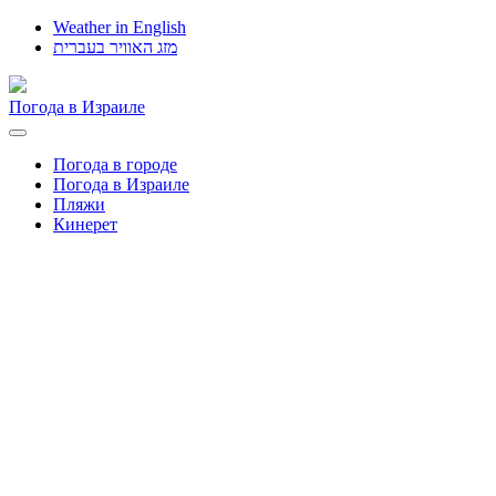
Weather in English
מזג האוויר בעברית
Погода в Израиле
Toggle
navigation
Погода в городе
Погода в Израиле
Пляжи
Кинерет