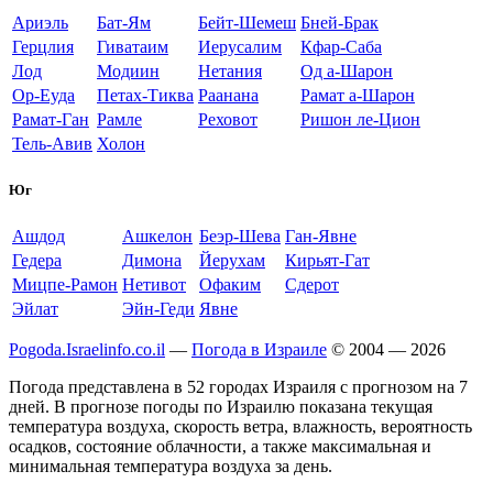
Ариэль
Бат-Ям
Бейт-Шемеш
Бней-Брак
Герцлия
Гиватаим
Иерусалим
Кфар-Саба
Лод
Модиин
Нетания
Од а-Шарон
Ор-Еуда
Петах-Тиква
Раанана
Рамат а-Шарон
Рамат-Ган
Рамле
Реховот
Ришон ле-Цион
Тель-Авив
Холон
Юг
Ашдод
Ашкелон
Беэр-Шева
Ган-Явне
Гедера
Димона
Йерухам
Кирьят-Гат
Мицпе-Рамон
Нетивот
Офаким
Сдерот
Эйлат
Эйн-Геди
Явне
Pogoda.Israelinfo.co.il
—
Погода в Израиле
© 2004 — 2026
Погода представлена в 52 городах Израиля с прогнозом на 7
дней. В прогнозе погоды по Израилю показана текущая
температура воздуха, скорость ветра, влажность, вероятность
осадков, состояние облачности, а также максимальная и
минимальная температура воздуха за день.