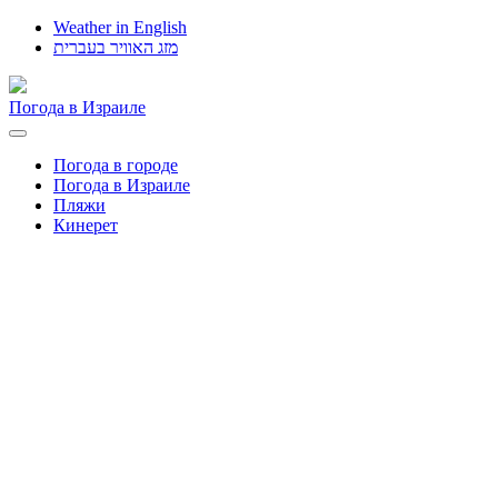
Weather in English
מזג האוויר בעברית
Погода в Израиле
Toggle
navigation
Погода в городе
Погода в Израиле
Пляжи
Кинерет