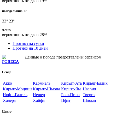
вероятность осадков
19%
понедельник, 17
33°
23°
ясно
вероятность осадков
28%
Прогноз на сутки
Прогноз на 10 дней
Данные о погоде предоставлены сервисом
FORECA
Север
Акко
Кармиэль
Кирьят-Ата
Кирьят-Бялик
Кирьят-Моцкин
Кирьят-Шмона
Кирьят-Ям
Наария
Ноф а-Галиль
Нешер
Рош-Пина
Тверия
Хадера
Хайфа
Цфат
Шломи
Центр